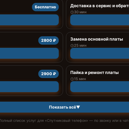
Доставка в сервис и обрат
Бесплатно
30 мин
Замена основной платы
2800 ₽
25 мин
Пайка и ремонт платы
2900 ₽
15 мин
Показать всё
▼
Полный список услуг для «
Спутниковый телефон
» — по звонку или в чат