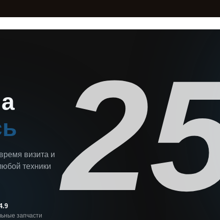
2
на
сь
 время визита и
любой техники
4.9
ьные запчасти